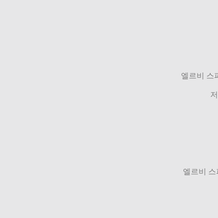
엘르비 스
저
엘르비 스