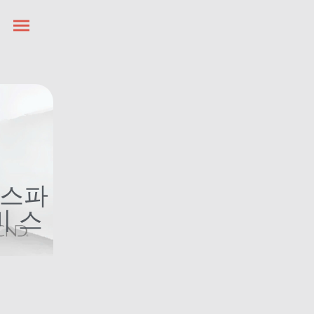
 스파
비 스