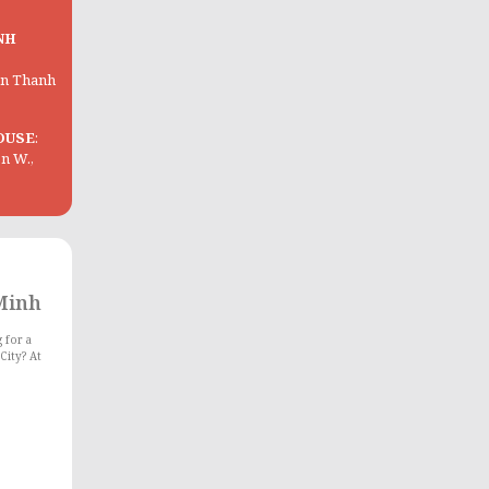
NH
Ben Thanh
OUSE
:
on W.,
 Minh
 for a
City? At