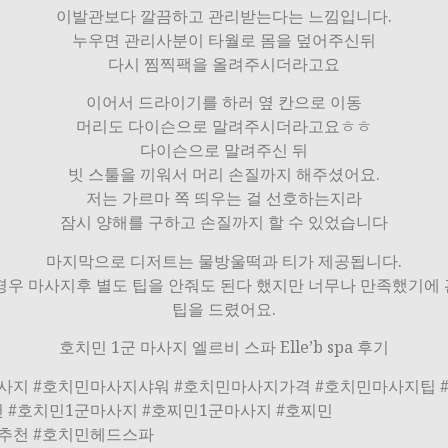
이발관보다 깔끔하고 관리받는다는 느낌입니다.
누우면 관리사분이 타월로 몸을 덮어주신뒤
다시 찜찍팩을 올려주시더라고요
이어서 드라이기를 하러 옆 칸으로 이동
머리도 다이슨으로 말려주시더라고요ㅎㅎ
다이슨으로 말려주신 뒤
빗 스툴을 끼워서 머리 손질까지 해주셨어요.
저는 가르마 쪽 띄우는 걸 선호하는지라
잠시 양해를 구하고 손질까지 할 수 있었습니다
마지막으로 디저트는 물방울떡과 티가 제공됩니다.
경우 마사지후 별도 팁을 안줘도 된다 했지만 너무나 만족했기에
팁을 드렸어요.
호치민 1군 마사지 엘르비 스파 Elle’b spa 후기
사지 #호치민마사지샤워 #호치민마사지가격 #호치민마사지팁 
 #호치민1군마사지 #호찌민1군마사지 #호찌민
추천 #호치민헤드스파