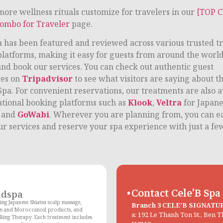
more wellness rituals customize for travelers in our
[TOP 
ombo for Traveler
page.
a has been featured and reviewed across various trusted t
platforms, making it easy for guests from around the world
and book our services. You can check out authentic guest
ces on
Tripadvisor
to see what visitors are saying about t
Spa. For convenient reservations, our treatments are also a
ational booking platforms such as
Klook
,
Veltra
for Japan
, and
GoWabi
. Wherever you are planning from, you can ea
ur services and reserve your spa experience with just a few
Contact Cele'B Spa
adspa
ing Japanese Shiatsu scalp massage,
Branch 3 CELE’B SIGNATU
es and Moroccanoil products, and
a: 192 Le Thanh Ton St., Ben 
Ring Therapy. Each treatment includes