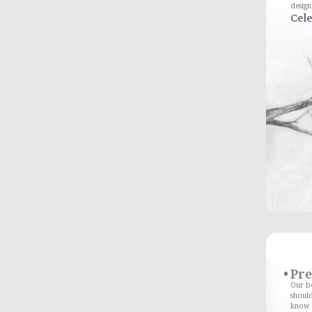
design
Cele
Pr
Our bo
should
know 