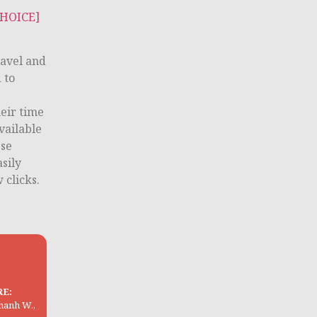
CHOICE]
ravel and
 to
heir time
vailable
ese
sily
 clicks.
RE:
Thanh W.,