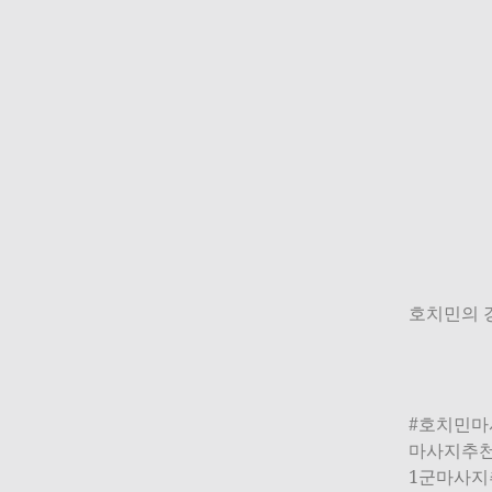
호치민의 
#호치민마
마사지추천
1군마사지