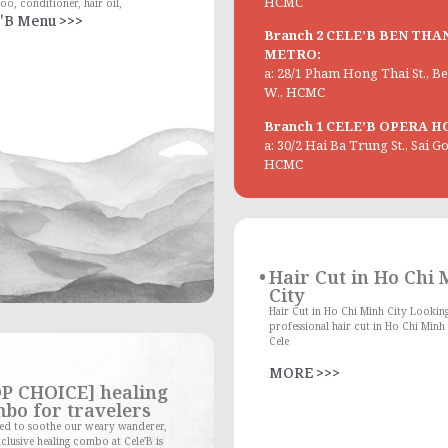
HCMC
o, conditioner, hair oil,
'B Menu >>>
Branch 2 CELE’B BEN THA
METRO:
a: 28/1 Pham Hong Thai St., 
W., HCMC
Branch 1 CELE’B OPERA H
a: 30/2 Hai Ba Trung St., Sai G
HCMC
Hair Cut in Ho Chi
City
Hair Cut in Ho Chi Minh City Looking
professional hair cut in Ho Chi Minh 
Cele
MORE >>>
P CHOICE] healing
bo for travelers
red to soothe our weary wanderer,
clusive healing combo at Cele'B is