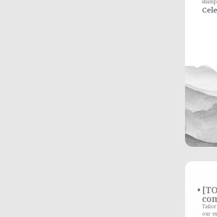
shampo
Cele
[TO
com
Tailo
our ex