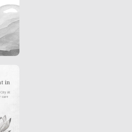
t in
 City At
r care