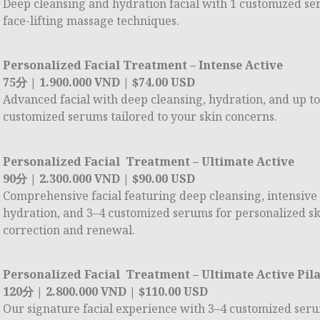
Deep cleansing and hydration facial with 1 customized s
face-lifting massage techniques.
Personalized Facial Treatment – Intense Active
75分 | 1.900.000 VND | $74.00 USD
Advanced facial with deep cleansing, hydration, and up to
customized serums tailored to your skin concerns.
Personalized Facial Treatment – Ultimate Active
90分 | 2.300.000 VND | $90.00 USD
Comprehensive facial featuring deep cleansing, intensive
hydration, and 3–4 customized serums for personalized s
correction and renewal.
Personalized Facial Treatment – Ultimate Active Pila
120分 | 2.800.000 VND | $110.00 USD
Our signature facial experience with 3–4 customized ser