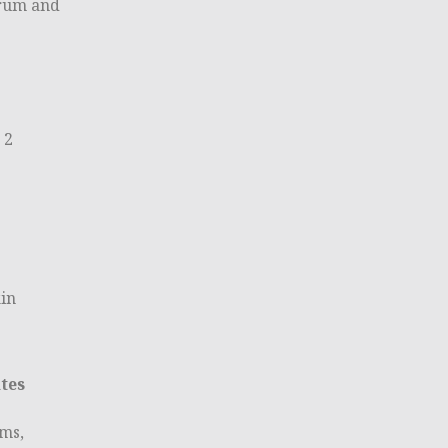
erum and
 2
kin
tes
ums,