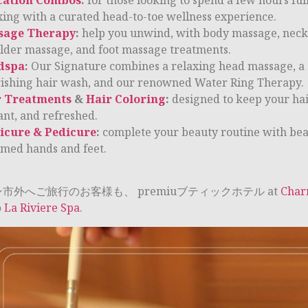
xing with a curated head-to-toe wellness experience.
sage Therapy
:
help you unwind, with body massage, nec
lder massage, and foot massage treatments.
dspa
:
Our Signature combines a relaxing head massage, a
ishing hair wash, and our renowned Water Ring Therapy.
r Treatments
&
Hair Coloring
:
designed to keep your hai
ant, and refreshed.
icure & Pedicure
:
complete your beauty routine with bea
med hands and feet.
ン市外へご旅行のお客様も、
premiu
ブティックホテル
at
Char
の
La Riviere Spa
.