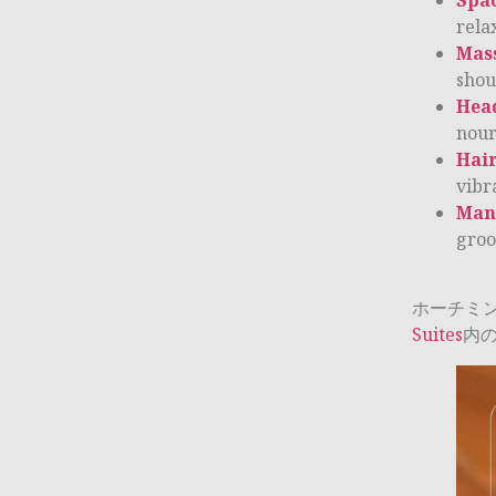
rela
Mas
shou
Hea
nour
Hai
vibr
Man
groo
ホーチミ
Suites
内