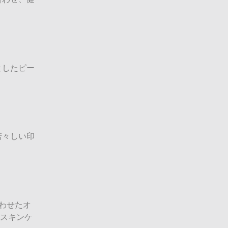
としたピー
若々しい印
わせたオ
なスキンケ