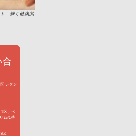
 – 輝く健康的
問い合
区 レタン
H
、1区、ベ
28/1番
USE
: