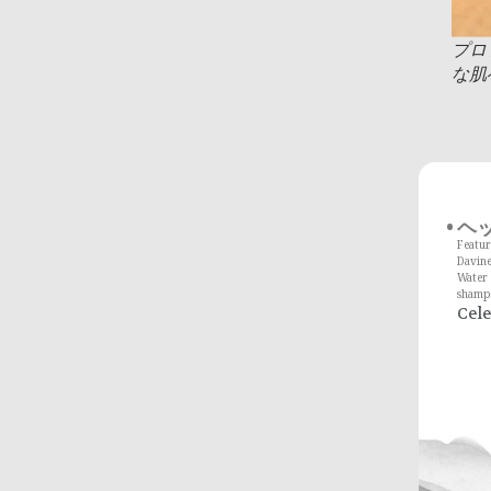
プロ
な肌
ヘ
Featur
Davin
Water 
shampo
Cel