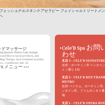
フェッショナルスキンケアセラピー フェイシャルトリートメント
へ
Cele'B Spa お
ッドマッサージ
ing Japanese Shiatsu scalp massage,
わせ
es and Moroccanoil products, and
Ring Therapy. Each treatment includes
支店 3 – CELE’B SIGNATURE
o, conditioner, hair oil,
住所：ホーチミン市 ベンタイン
e'B メニュー >>>
トン通り 192
支店 2 – CELE’B BEN THAN
METRO
住所: ベトナム、ホーチミン市
ンタイン区、ファムホンタイ通り
地
支店 1 – CELE’B OPERA HO