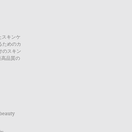
たスキンケ
るためのカ
けのスキン
最高品質の
 beauty
ly