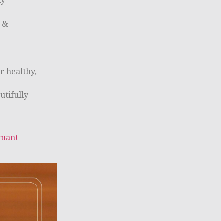
k &
r healthy,
utifully
mant