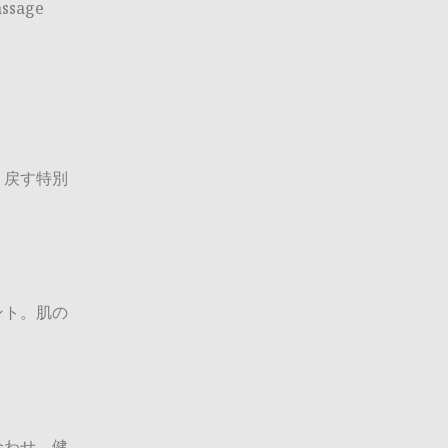
assage
り戻す特別
ント。肌の
。
合わせ、健