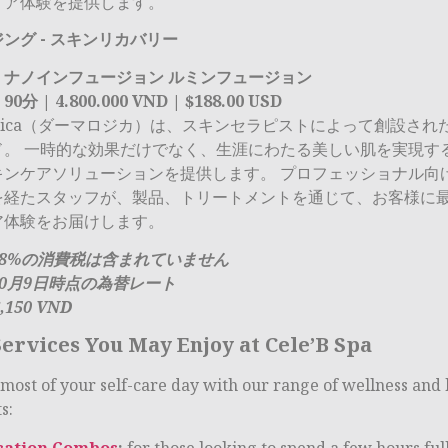
ア体験を提供します。
ング - スキンリカバリー
ナノインフュージョン ルミンフュージョン
90分 | 4.800.000 VND | $188.00 USD
logica（ダーマロジカ）は、スキンセラピストによって創設され
ド。 一時的な効果だけでなく、生涯にわたる美しい肌を実現す
キンケアソリューションを提供します。 プロフェッショナル向
を経たスタッフが、製品、トリートメントを通じて、お客様に
ア体験をお届けします。
は8%の消費税は含まれていません
年10月9日時点の為替レート
6,150 VND
ervices You May Enjoy at Cele’B Spa
most of your self-care day with our range of wellness and
s:
cation Combos
:
for those looking to spend a few hours ful