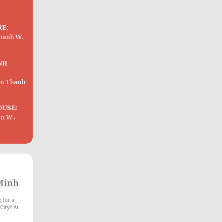
RE:
Thanh W.,
NH
Ben Thanh
OUSE
:
on W.,
 Minh
 for a
City? At