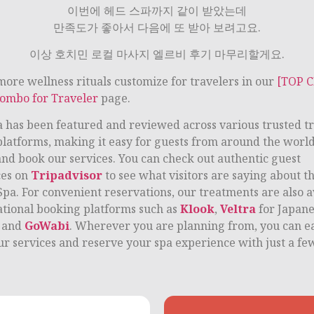
이번에 헤드 스파까지 같이 받았는데
만족도가 좋아서 다음에 또 받아 보려고요.
이상 호치민 로컬 마사지 엘르비 후기 마무리할게요.
more wellness rituals customize for travelers in our
[TOP 
ombo for Traveler
page.
a has been featured and reviewed across various trusted t
platforms, making it easy for guests from around the world
and book our services. You can check out authentic guest
ces on
Tripadvisor
to see what visitors are saying about t
Spa. For convenient reservations, our treatments are also a
ational booking platforms such as
Klook
,
Veltra
for Japan
, and
GoWabi
. Wherever you are planning from, you can ea
ur services and reserve your spa experience with just a few